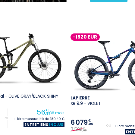
-1520 EUR
sal - OLIVE GRAY/BLACK SHINY
LAPIERRE
XR 9.9 - VIOLET
56
€
/ 36 mois
,99
+ 1ère mensualité de 180,40 €
6 079
€
,00
ENTRETIENS
INCLUS
+ 1ère mens
7 599
€
,00
ENT