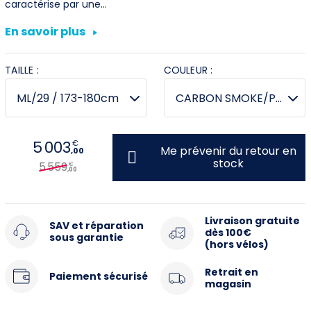
caractérise par une…
Première connexion ?
En savoir plus
Créez votre compte
TAILLE :
COULEUR :
5 003
€
Me prévenir du retour en
,00
stock
5 559
€
,00
Livraison gratuite
SAV et réparation
dès 100€
sous garantie
(hors vélos)
Retrait en
Paiement sécurisé
magasin