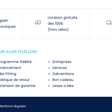
Livraison gratuite
gasin
dès 100€
boutiques
(hors vélos)
R ALLER PLUS LOIN :
rogramme fidélité
Entreprises
inancement
Services
ike Fitting
Subventions
olitique de retour
Bon cadeau
xtension de garantie
Lease a bike
entions légales