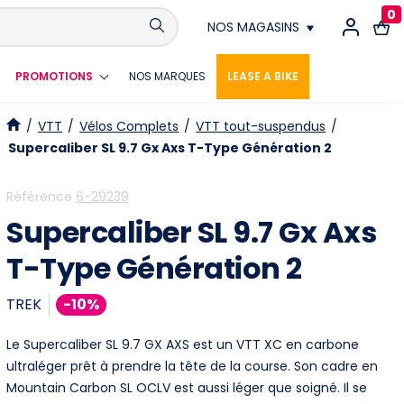
0
NOS MAGASINS
Annemasse
PROMOTIONS
NOS MARQUES
Connexion
LEASE A BIKE
E-MAIL
Divonne-les-bains
Obligatoire
/
VTT
/
Vélos Complets
/
VTT tout-suspendus
/
Supercaliber SL 9.7 Gx Axs T-Type Génération 2
Référence
6-29239
MOT DE PASSE
Obligatoire
Supercaliber SL 9.7 Gx Axs
T-Type Génération 2
Vous avez oublié votre mot de passe ?
TREK
-10%
S'identifier
Le Supercaliber SL 9.7 GX AXS est un VTT XC en carbone
ultraléger prêt à prendre la tête de la course. Son cadre en
Mountain Carbon SL OCLV est aussi léger que soigné. Il se