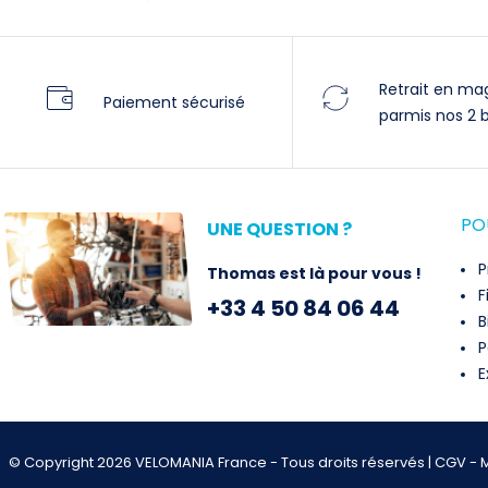
Retrait en ma
Paiement sécurisé
parmis nos 2 
POU
UNE QUESTION ?
P
Thomas est là pour vous !
F
+33 4 50 84 06 44
B
P
E
© Copyright 2026 VELOMANIA France - Tous droits réservés |
CGV - M