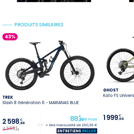
PRODUITS SIMILAIRES
43%
GHOST
Kato FS Univer
TREK
Slash 8 Génération 6 - MARIANAS BLUE
1 999
€
88
€
,00
/ 36 mois
2 598
€
,20
,60
+ 1ère mensualité de 260,36 €
4 559
€
,00
ENTRETIENS
INCLUS