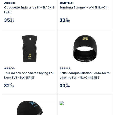
ASSOS
CASTELLI
Casquette Endurance P1 - BLACK S
Bandana Summer - WHITE BLACK
ERIES
35
30
€
€
,00
,00
ASSOS
ASSOS
Tour de cou Assosoires Spring Fall
Sous-casque Bandeau ASSOSoire
Neck Foil - BLK SERIES
s Spring Fall - BLACK SERIES
32
30
€
€
,00
,00