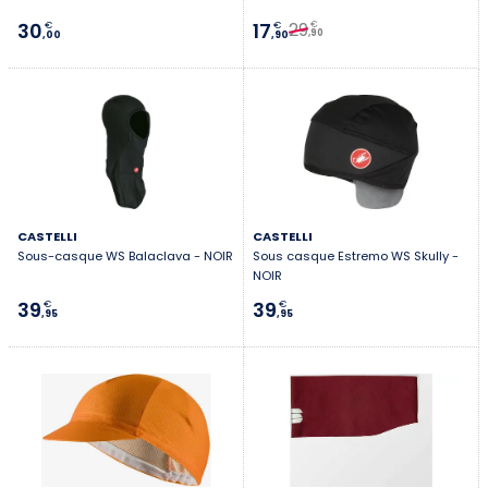
29
30
17
€
€
€
,90
,00
,90
CASTELLI
CASTELLI
Sous-casque WS Balaclava - NOIR
Sous casque Estremo WS Skully -
NOIR
39
39
€
€
,95
,95