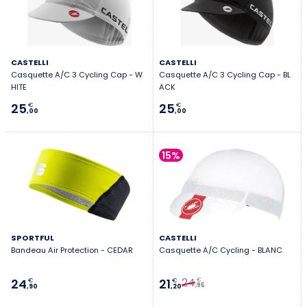
CASTELLI
CASTELLI
Casquette A/C 3 Cycling Cap - W
Casquette A/C 3 Cycling Cap - BL
HITE
ACK
25
25
€
€
,00
,00
15%
SPORTFUL
CASTELLI
Bandeau Air Protection - CEDAR
Casquette A/C Cycling - BLANC
24
24
21
€
€
€
,95
,90
,20