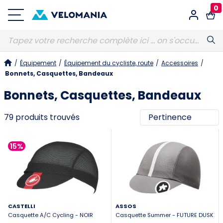
0
Connexion
/
Équipement
/
Équipement du cycliste, route
/
Accessoires
/
E-MAIL
Obligatoire
Bonnets, Casquettes, Bandeaux
Bonnets, Casquettes, Bandeaux
MOT DE PASSE
Obligatoire
79 produits trouvés
15%
Vous avez oublié votre mot de passe ?
S'identifier
CASTELLI
ASSOS
Casquette A/C Cycling - NOIR
Casquette Summer - FUTURE DUSK