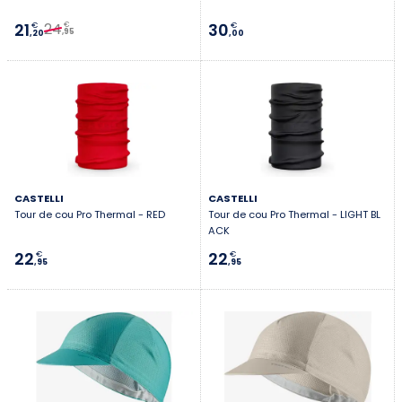
Première connexion ?
24
21
30
€
€
€
,95
,20
,00
Créez votre compte
CASTELLI
CASTELLI
Tour de cou Pro Thermal - RED
Tour de cou Pro Thermal - LIGHT BL
ACK
22
22
€
€
,95
,95