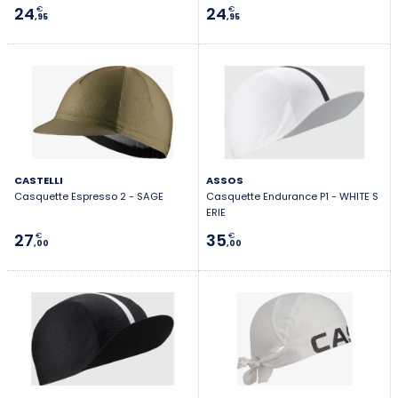
24
24
€
€
,95
,95
CASTELLI
ASSOS
Casquette Espresso 2 - SAGE
Casquette Endurance P1 - WHITE S
ERIE
27
35
€
€
,00
,00