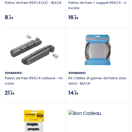
Patins de frein R55C4 (x2) - BLACK
Patins de frein + support R55C4 - U
Première connexion ?
nicolor
8
16
€
€
,09
,99
Créez votre compte
SHIMANO
SHIMANO
Patins de frein R55C4 carbone - Un
Kit Câbles et gaines de freins stan
icolor
dard - BLACK
21
14
€
€
,99
,99