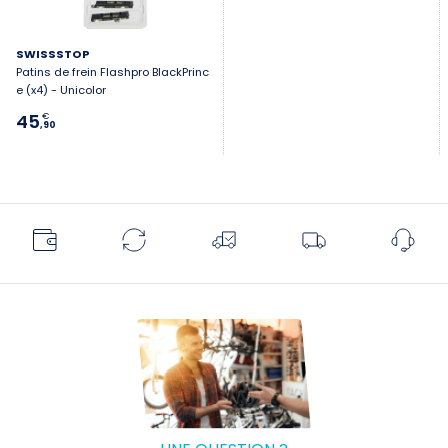
SWISSSTOP
Patins de frein Flashpro BlackPrinc
e (x4) - Unicolor
45
€
,90