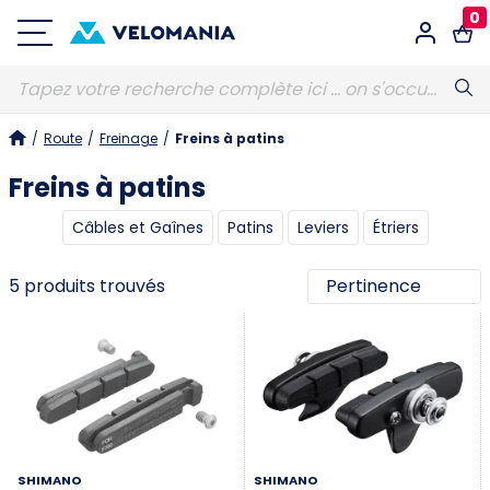
0
Connexion
/
Route
/
Freinage
/
Freins à patins
E-MAIL
Obligatoire
Freins à patins
Câbles et Gaînes
Patins
Leviers
Étriers
MOT DE PASSE
Obligatoire
5 produits trouvés
Vous avez oublié votre mot de passe ?
S'identifier
SHIMANO
SHIMANO