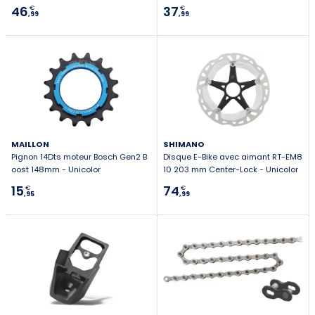
46
37
€
€
,99
,99
MAILLON
SHIMANO
Pignon 14Dts moteur Bosch Gen2 B
Disque E-Bike avec aimant RT-EM8
oost 148mm - Unicolor
10 203 mm Center-Lock - Unicolor
15
74
€
€
,95
,99