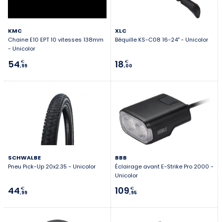
KMC
XLC
Chaine E10 EPT 10 vitesses 138mm
Béquille KS-C08 16-24" - Unicolor
- Unicolor
54
18
€
€
,99
,00
SCHWALBE
BBB
Pneu Pick-Up 20x2.35 - Unicolor
Éclairage avant E-Strike Pro 2000 -
Unicolor
44
109
€
€
,99
,95