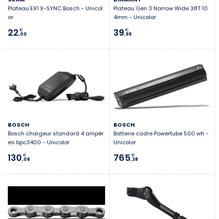
Plateau EX1 X-SYNC Bosch - Unicol
Plateau Gen 3 Narrow Wide 38T 10
or
4mm - Unicolor
22
39
€
€
,00
,99
BOSCH
BOSCH
Bosch chargeur standard 4 ampèr
Batterie cadre Powertube 500 wh -
es bpc3400 - Unicolor
Unicolor
130
765
€
€
,08
,38