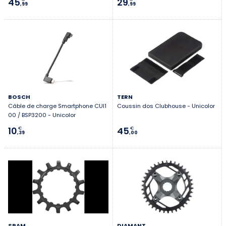
45
29
,99
,99
BOSCH
TERN
Câble de charge Smartphone CUI1
Coussin dos Clubhouse - Unicolor
00 / BSP3200 - Unicolor
10
45
€
€
,39
,00
SRAM
DIAMANT