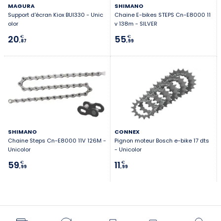
MAGURA
SHIMANO
Support d'écran Kiox BUI330 - Unic
Chaine E-bikes STEPS Cn-E8000 11
olor
v 138m - SILVER
20
55
€
€
,87
,99
SHIMANO
CONNEX
Chaine Steps Cn-E8000 11V 126M -
Pignon moteur Bosch e-bike 17 dts
Unicolor
- Unicolor
59
11
€
€
,99
,99