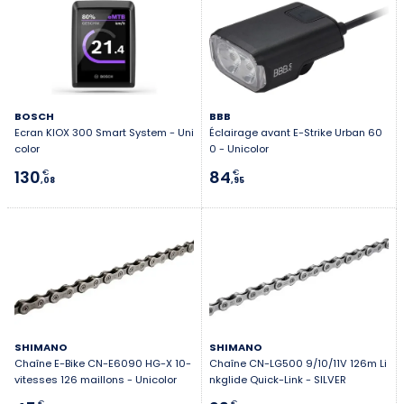
BOSCH
BBB
Ecran KIOX 300 Smart System - Uni
Éclairage avant E-Strike Urban 60
color
0 - Unicolor
130
84
€
€
,08
,95
SHIMANO
SHIMANO
Chaîne E-Bike CN-E6090 HG-X 10-
Chaîne CN-LG500 9/10/11V 126m Li
vitesses 126 maillons - Unicolor
nkglide Quick-Link - SILVER
€
€