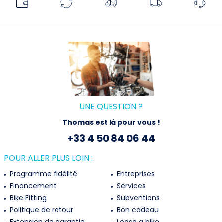
UNE QUESTION ?
Thomas est là pour vous !
+33 4 50 84 06 44
POUR ALLER PLUS LOIN :
Programme fidélité
Entreprises
Financement
Services
×
Bike Fitting
Subventions
Ce site Web utilise des
Politique de retour
Bon cadeau
cookies
Extension de garantie
Lease a bike