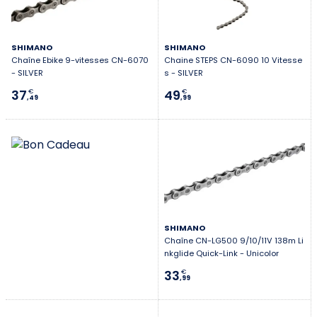
Première connexion ?
SHIMANO
SHIMANO
Créez votre compte
Chaîne Ebike 9-vitesses CN-6070
Chaine STEPS CN-6090 10 Vitesse
- SILVER
s - SILVER
37
49
€
€
,49
,99
SHIMANO
Chaîne CN-LG500 9/10/11V 138m Li
nkglide Quick-Link - Unicolor
33
€
,99