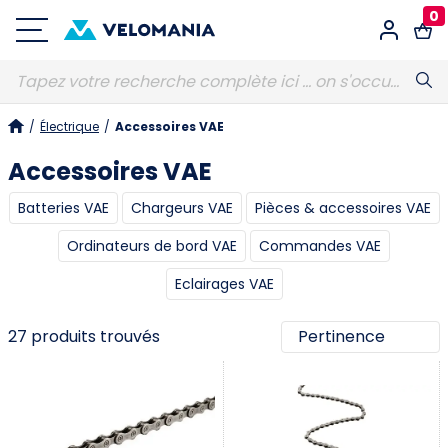
0
Connexion
/
Électrique
/
Accessoires VAE
E-MAIL
Obligatoire
Accessoires VAE
Batteries VAE
Chargeurs VAE
Pièces & accessoires VAE
MOT DE PASSE
Obligatoire
Ordinateurs de bord VAE
Commandes VAE
Eclairages VAE
Vous avez oublié votre mot de passe ?
27 produits trouvés
S'identifier