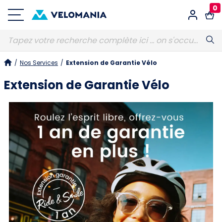
0
Connexion
/
Nos Services
/
Extension de Garantie Vélo
E-MAIL
Obligatoire
Extension de Garantie Vélo
MOT DE PASSE
Obligatoire
Vous avez oublié votre mot de passe ?
S'identifier