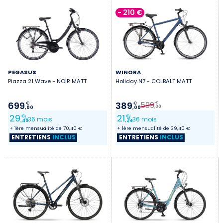
- 210 €
PEGASUS
WINORA
Piazza 21 Wave - NOIR MATT
Holiday N7 - COLBALT MATT
599
699
389
€
€
€
,00
,00
,00
29
21
€
€
/ 36 mois
/ 36 mois
,49
,74
+ 1ère mensualité de 70,40 €
+ 1ère mensualité de 39,40 €
ENTRETIENS
INCLUS
ENTRETIENS
INCLUS