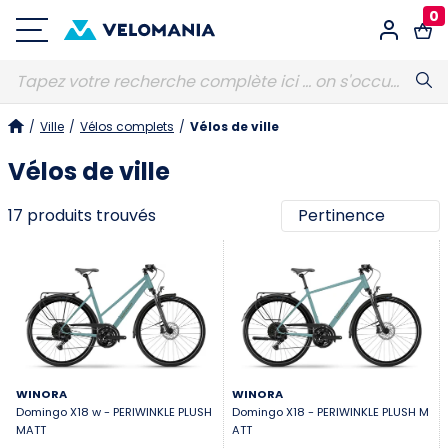
0
Connexion
/
Ville
/
Vélos complets
/
Vélos de ville
E-MAIL
Obligatoire
Vélos de ville
17 produits trouvés
MOT DE PASSE
Obligatoire
Vous avez oublié votre mot de passe ?
S'identifier
WINORA
WINORA
Domingo X18 w - PERIWINKLE PLUSH
Domingo X18 - PERIWINKLE PLUSH M
MATT
ATT