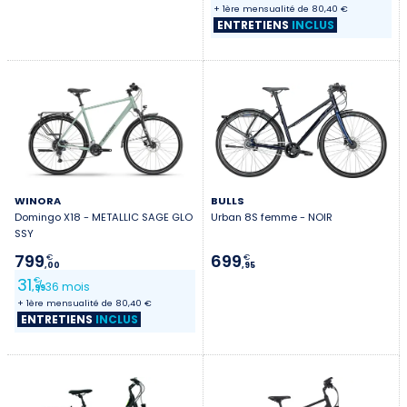
+ 1ère mensualité de 80,40 €
ENTRETIENS
INCLUS
WINORA
BULLS
Domingo X18 - METALLIC SAGE GLO
Urban 8S femme - NOIR
SSY
799
699
€
€
,00
,95
31
€
/ 36 mois
,99
+ 1ère mensualité de 80,40 €
ENTRETIENS
INCLUS