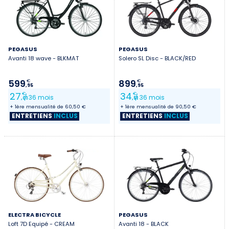
PEGASUS
PEGASUS
Avanti 18 wave - BLKMAT
Solero SL Disc - BLACK/RED
599
899
€
€
,95
,95
27
34
€
€
/ 36 mois
/ 36 mois
,01
,51
+ 1ère mensualité de 60,50 €
+ 1ère mensualité de 90,50 €
ENTRETIENS
INCLUS
ENTRETIENS
INCLUS
ELECTRA BICYCLE
PEGASUS
Loft 7D Equipé - CREAM
Avanti 18 - BLACK