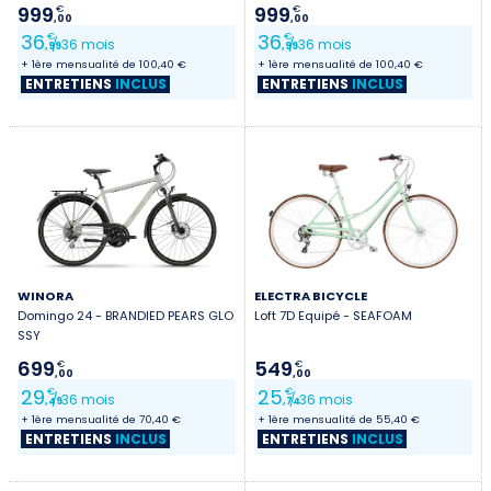
999
999
€
€
Première connexion ?
,00
,00
36
36
€
€
/ 36 mois
/ 36 mois
,99
,99
+ 1ère mensualité de 100,40 €
+ 1ère mensualité de 100,40 €
ENTRETIENS
INCLUS
ENTRETIENS
INCLUS
Créez votre compte
WINORA
ELECTRA BICYCLE
Domingo 24 - BRANDIED PEARS GLO
Loft 7D Equipé - SEAFOAM
SSY
699
549
€
€
,00
,00
29
25
€
€
/ 36 mois
/ 36 mois
,49
,74
+ 1ère mensualité de 70,40 €
+ 1ère mensualité de 55,40 €
ENTRETIENS
INCLUS
ENTRETIENS
INCLUS