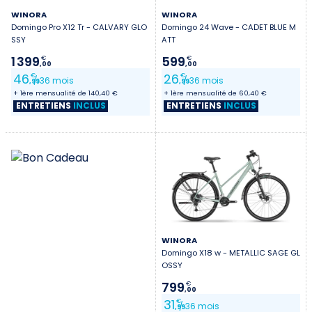
WINORA
WINORA
Domingo Pro X12 Tr - CALVARY GLO
Domingo 24 Wave - CADET BLUE M
SSY
ATT
1 399
599
€
€
,00
,00
46
26
€
€
/ 36 mois
/ 36 mois
,99
,99
+ 1ère mensualité de 140,40 €
+ 1ère mensualité de 60,40 €
ENTRETIENS
INCLUS
ENTRETIENS
INCLUS
WINORA
Domingo X18 w - METALLIC SAGE GL
OSSY
799
€
,00
31
€
/ 36 mois
,99