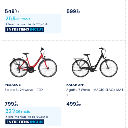
549
599
€
€
,00
,95
25
€
/ 36 mois
,74
+ 1ère mensualité de 55,40 €
ENTRETIENS
INCLUS
PEGASUS
KALKHOFF
Solero SL 24 wave - RED
Agattu 7 Wave - MAGIC BLACK MAT
T
799
499
€
€
,95
,00
32
€
/ 36 mois
,01
+ 1ère mensualité de 80,50 €
ENTRETIENS
INCLUS