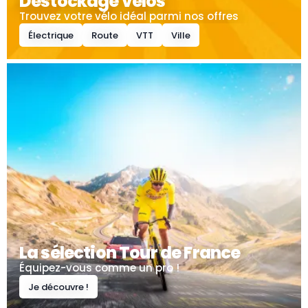
Déstockage vélos
Première connexion ?
Trouvez votre vélo idéal parmi nos offres
Électrique
Route
VTT
Ville
Créez votre compte
La sélection Tour de France
Équipez-vous comme un pro !
Je découvre !