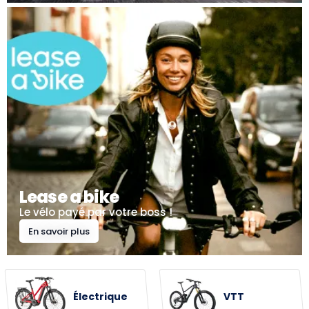
Lease a bike
Le vélo payé par votre boss !
En savoir plus
Électrique
VTT