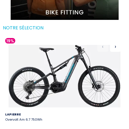
NOTRE SÉLECTION
19%
2
‹
›
LAPIERRE
GH
Overvolt Am 6.7 750Wh
Rio