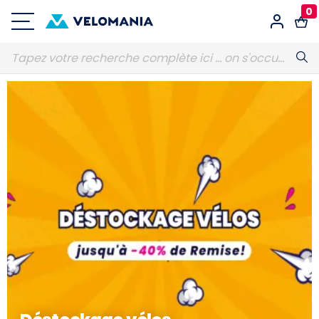
0
Connexion
E-MAIL
Obligatoire
MOT DE PASSE
Obligatoire
Vous avez oublié votre mot de passe ?
S'identifier