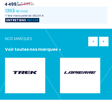
5 599
4 499
1 
€
€
,00
,00
136
4
€
/ 36 mois
,11
+ 1ère mensualité de 452,00 €
+ 
ENTRETIENS
INCLUS
E
NOS MARQUES
Voir toutes nos marques