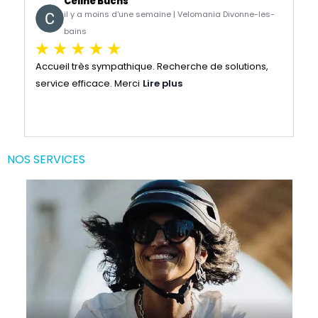
Céline Buchs
il y a moins d'une semaine | Velomania Divonne-les-
bains
Accueil très sympathique. Recherche de solutions, 
Éq
service efficace. Merci
Lire plus
J’
un
do
NOS SERVICES