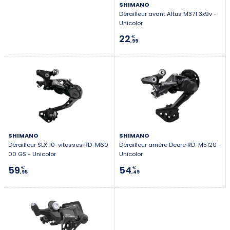
SHIMANO
Dérailleur avant Altus M371 3x9v -
Unicolor
22
€
,99
SHIMANO
SHIMANO
Dérailleur SLX 10-vitesses RD-M60
Dérailleur arrière Deore RD-M5120 -
00 GS - Unicolor
Unicolor
59
54
€
€
,95
,49