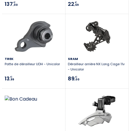
137
22
€
€
Première connexion ?
,00
,69
Créez votre compte
TREK
SRAM
Patte de dérailleur UDH - Unicolor
Dérailleur arrière NX Long Cage 11v
- Unicolor
13
89
€
€
,99
,00