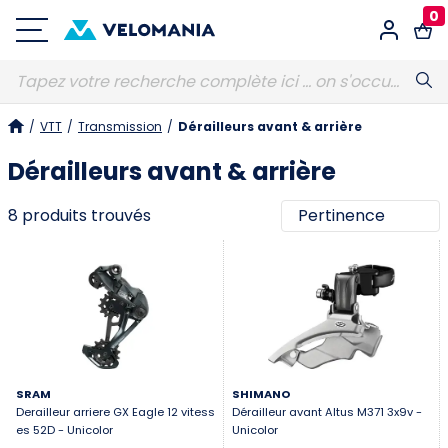
0
Connexion
/
VTT
/
Transmission
/
Dérailleurs avant & arrière
E-MAIL
Obligatoire
Dérailleurs avant & arrière
8 produits trouvés
MOT DE PASSE
Obligatoire
Vous avez oublié votre mot de passe ?
S'identifier
SRAM
SHIMANO
Derailleur arriere GX Eagle 12 vitess
Dérailleur avant Altus M371 3x9v -
es 52D - Unicolor
Unicolor