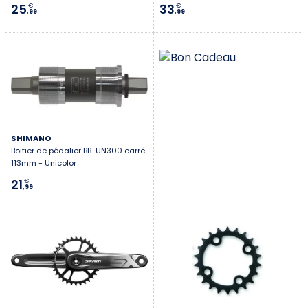
25
33
€
€
Première connexion ?
,99
,99
Créez votre compte
SHIMANO
Boitier de pédalier BB-UN300 carré
113mm - Unicolor
21
€
,99