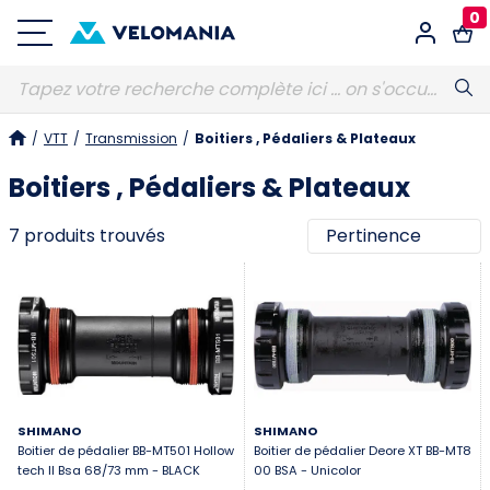
0
Connexion
/
VTT
/
Transmission
/
Boitiers , Pédaliers & Plateaux
E-MAIL
Obligatoire
Boitiers , Pédaliers & Plateaux
7 produits trouvés
MOT DE PASSE
Obligatoire
Vous avez oublié votre mot de passe ?
S'identifier
SHIMANO
SHIMANO
Boitier de pédalier BB-MT501 Hollow
Boitier de pédalier Deore XT BB-MT8
tech II Bsa 68/73 mm - BLACK
00 BSA - Unicolor