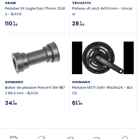
SRAM
TRUVATIV
Pédalier SX Eagle Dub 175mm 32dt
Plateau vtt alu3 4x104 mm - Unicol
s - BLACK
or
110
28
€
€
,00
,00
SHIMANO
SHIMANO
Boitier de pédalier PressFit SM-BB7
Pédalier M371 3x9V 48x36x26 - BLA
2 86.5 mm - BLACK
CK
34
61
€
€
,99
,99