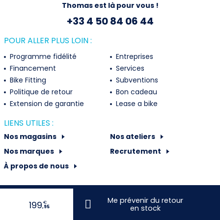
Thomas est là pour vous !
+33 4 50 84 06 44
POUR ALLER PLUS LOIN :
Programme fidélité
Entreprises
Financement
Services
Bike Fitting
Subventions
Politique de retour
Bon cadeau
Extension de garantie
Lease a bike
LIENS UTILES :
Nos magasins
Nos ateliers
Nos marques
Recrutement
À propos de nous
© Copyright 2026 VELOMANIA France - Tous droits réservés |
CGV -
Me prévenir du retour
199
€
Mentions légales
en stock
,95