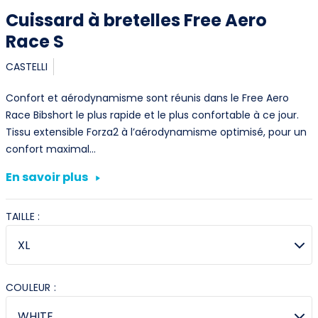
Première connexion ?
Cuissard à bretelles Free Aero
Race S
Créez votre compte
CASTELLI
Confort et aérodynamisme sont réunis dans le Free Aero
Race Bibshort le plus rapide et le plus confortable à ce jour.
Tissu extensible Forza2 à l’aérodynamisme optimisé, pour un
confort maximal…
En savoir plus
TAILLE :
COULEUR :