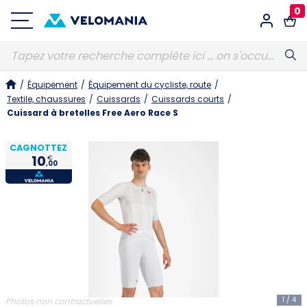
0
Connexion
/
Équipement
/
Équipement du cycliste, route
/
E-MAIL
Obligatoire
Textile, chaussures
/
Cuissards
/
Cuissards courts
/
Cuissard à bretelles Free Aero Race S
CAGNOTTEZ
10
€
MOT DE PASSE
Obligatoire
,00
Vous avez oublié votre mot de passe ?
S'identifier
1
/
4
Photos non contractuelles