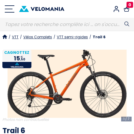
0
Connexion
/
VTT
/
Vélos Complets
/
VTT semi-rigides
/
Trail 6
E-MAIL
Obligatoire
CAGNOTTEZ
15
€
,50
MOT DE PASSE
Obligatoire
Vous avez oublié votre mot de passe ?
S'identifier
1
/
7
Photos non contractuelles
Trail 6