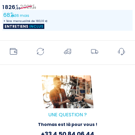
2 029
1 826
€
€
,00
,00
68
€
/ 36 mois
,89
+ 1ère mensualité de 183,10 €
ENTRETIENS
INCLUS
UNE QUESTION ?
Thomas est là pour vous !
+33 4 50 84 06 44